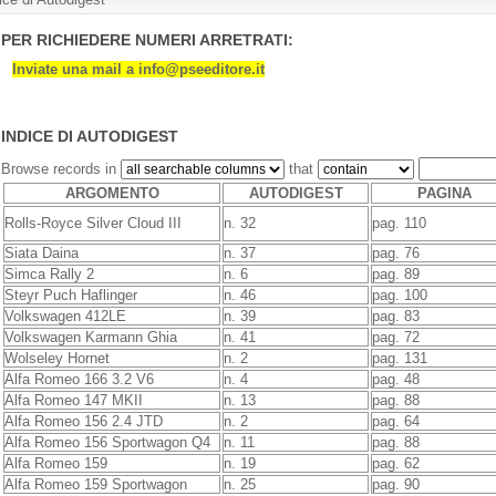
PER RICHIEDERE NUMERI ARRETRATI:
Inviate una mail a
info@pseeditore.it
INDICE DI AUTODIGEST
Browse records in
that
ARGOMENTO
AUTODIGEST
PAGINA
Rolls-Royce Silver Cloud III
n. 32
pag. 110
Siata Daina
n. 37
pag. 76
Simca Rally 2
n. 6
pag. 89
Steyr Puch Haflinger
n. 46
pag. 100
Volkswagen 412LE
n. 39
pag. 83
Volkswagen Karmann Ghia
n. 41
pag. 72
Wolseley Hornet
n. 2
pag. 131
Alfa Romeo 166 3.2 V6
n. 4
pag. 48
Alfa Romeo 147 MKII
n. 13
pag. 88
Alfa Romeo 156 2.4 JTD
n. 2
pag. 64
Alfa Romeo 156 Sportwagon Q4
n. 11
pag. 88
Alfa Romeo 159
n. 19
pag. 62
Alfa Romeo 159 Sportwagon
n. 25
pag. 90