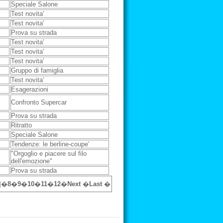
Speciale Salone
Test novita'
Test novita'
Prova su strada
Test novita'
Test novita'
Test novita'
Gruppo di famiglia
Test novita'
Esagerazioni
Confronto Supercar
Prova su strada
Ritratto
Speciale Salone
Tendenze: le berline-coupe'
"Orgoglio e piacere sul filo
dell'emozione"
Prova su strada
]
�
8
�
9
�
10
�
11
�
12
�
Next
�
Last
�