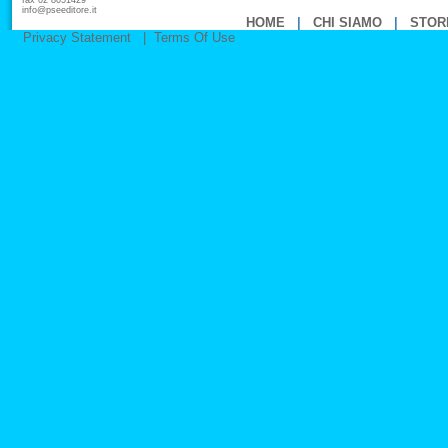
fax 02 8051429
info@pseeditore.it
HOME
|
CHI SIAMO
|
STOR
Privacy Statement
|
Terms Of Use