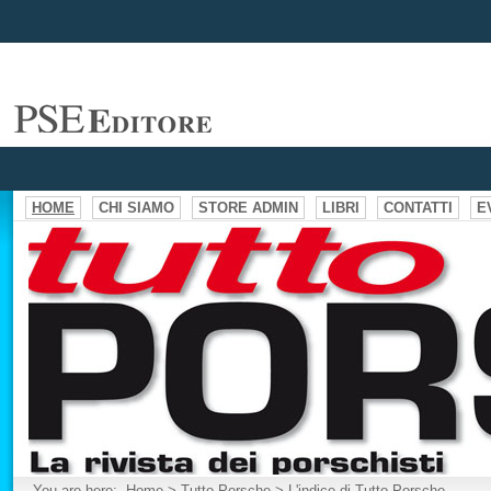
HOME
CHI SIAMO
STORE ADMIN
LIBRI
CONTATTI
E
You are here:
Home
>
Tutto Porsche
>
L'indice di Tutto Porsche